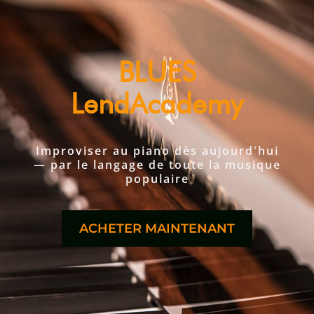
BLUES
LendAcademy
Improviser au piano dès aujourd'hui
— par le langage de toute la musique
populaire
ACHETER MAINTENANT