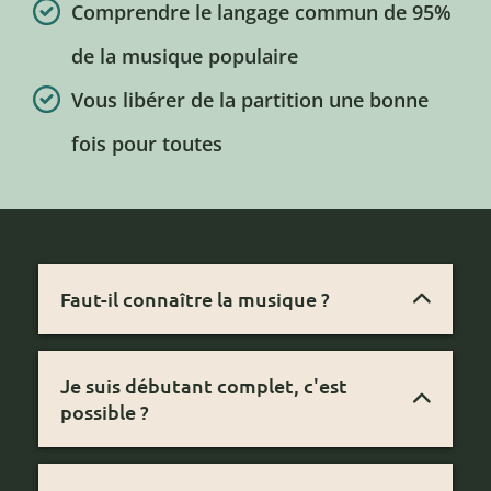
Comprendre le langage commun de 95%
de la musique populaire
Vous libérer de la partition une bonne
fois pour toutes
Faut-il connaître la musique ?
Non. Cette formation est conçue pour
apprendre sans partition. Vous jouez par
Je suis débutant complet, c'est
l'oreille, le ressenti et l'improvisation.
possible ?
Oui, c'est exactement pour vous. La
formation commence depuis zéro.