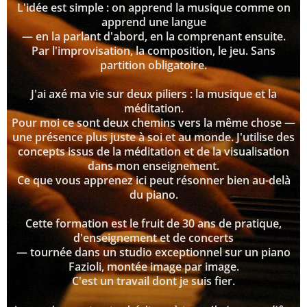
L'idée est simple : on apprend la musique comme on
apprend une langue
— en la parlant d'abord, en la comprenant ensuite.
Par l'improvisation, la composition, le jeu. Sans
partition obligatoire.
J'ai axé ma vie sur deux piliers : la musique et la
méditation.
Pour moi ce sont deux chemins vers la même chose —
une présence plus juste à soi et au monde. J'utilise des
concepts issus de la méditation et de la visualisation
dans mon enseignement.
Ce que vous apprenez ici peut résonner bien au-delà
du piano.
Cette formation est le fruit de 30 ans de pratique,
d'enseignement et de concerts
— tournée dans un studio exceptionnel sur un piano
Fazioli, montée image par image.
C'est un travail dont je suis fier.