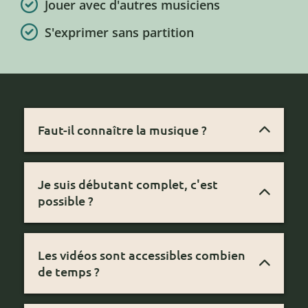
Jouer avec d'autres musiciens
S'exprimer sans partition
Faut-il connaître la musique ?
Non. Cette formation est conçue pour
apprendre sans partition. Vous jouez par
Je suis débutant complet, c'est
l'oreille, le ressenti et l'improvisation.
possible ?
Oui, c'est exactement pour vous. La
formation commence depuis zéro.
Les vidéos sont accessibles combien
Toutefois, Haïkus est la porte d'entrée la
de temps ?
plus douce.
À votre rythme, sans limite de durée.