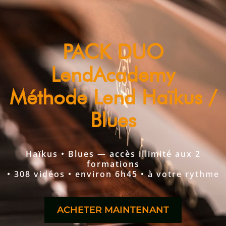
PACK DUO
LendAcademy
Méthode Lend Haïkus /
Blues
Haïkus • Blues — accès illimité aux 2
formations
• 308 vidéos • environ 6h45 • à votre rythme
ACHETER MAINTENANT