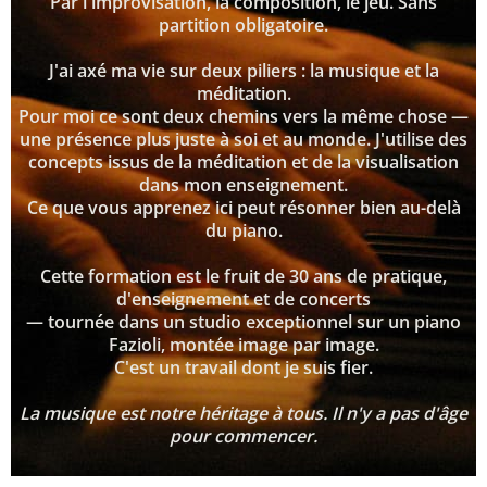
Par l'improvisation, la composition, le jeu. Sans
partition obligatoire.
J'ai axé ma vie sur deux piliers : la musique et la
méditation.
Pour moi ce sont deux chemins vers la même chose —
une présence plus juste à soi et au monde. J'utilise des
concepts issus de la méditation et de la visualisation
dans mon enseignement.
Ce que vous apprenez ici peut résonner bien au-delà
du piano.
Cette formation est le fruit de 30 ans de pratique,
d'enseignement et de concerts
— tournée dans un studio exceptionnel sur un piano
Fazioli, montée image par image.
C'est un travail dont je suis fier.
La musique est notre héritage à tous. Il n'y a pas d'âge
pour commencer.